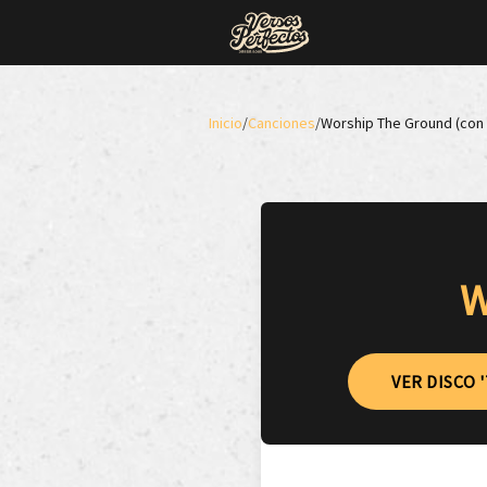
Inicio
/
Canciones
/
Worship The Ground (con
W
VER DISCO 