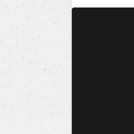
No hay audio ni video dis
esta canción