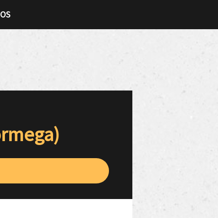
TOS
ormega)