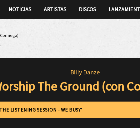
NOTICIAS
ARTISTAS
DISCOS
LANZAMIEN
 Cormega)
Billy Danze
orship The Ground (con C
'THE LISTENING SESSION - WE BUSY'