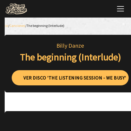
Inicio
/
Canciones
/
The beginning (Interlude)
Billy Danze
The beginning (Interlude)
VER DISCO 'THE LISTENING SESSION - WE BUSY'