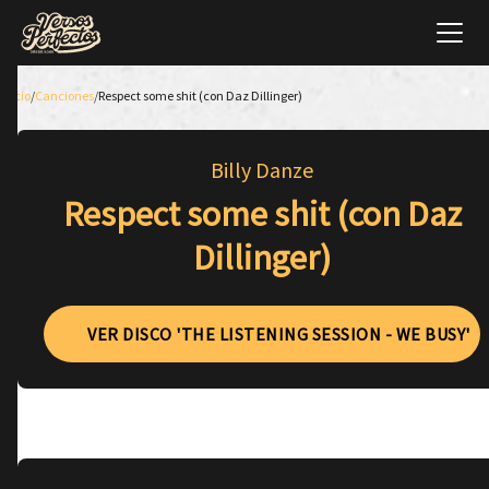
Inicio
/
Canciones
/
Respect some shit (con Daz Dillinger)
Billy Danze
Respect some shit (con Daz
Dillinger)
VER DISCO 'THE LISTENING SESSION - WE BUSY'