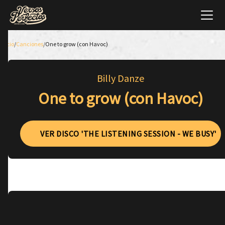
Inicio
/
Canciones
/
One to grow (con Havoc)
Billy Danze
One to grow (con Havoc)
VER DISCO 'THE LISTENING SESSION - WE BUSY'