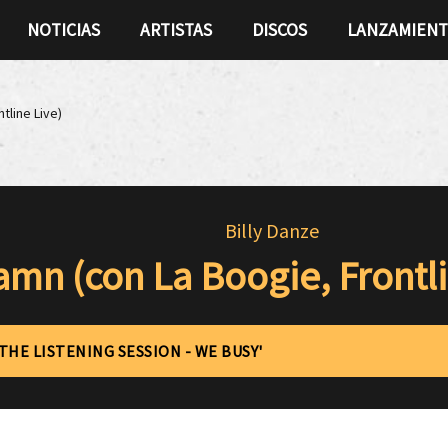
NOTICIAS
ARTISTAS
DISCOS
LANZAMIEN
tline Live)
Billy Danze
mn (con La Boogie, Frontli
'THE LISTENING SESSION - WE BUSY'