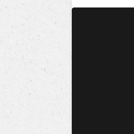
No hay audio ni video dis
esta canción