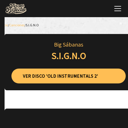
Inicio
/
Canciones
/
S.I.G.N.O
Big Sábanas
S.I.G.N.O
VER DISCO 'OLD INSTRUMENTALS 2'