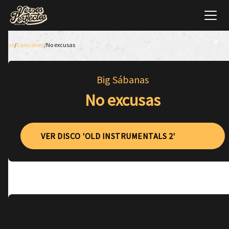
Inicio
/
Canciones
/
No excusas
Big Sábanas
No excusas
VER DISCO 'OLD INSTRUMENTALS 2'