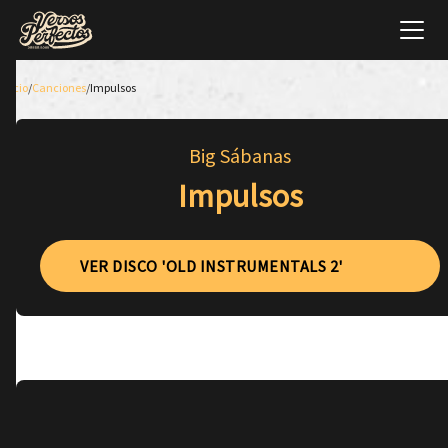
Inicio
/
Canciones
/
Impulsos
Big Sábanas
Impulsos
VER DISCO 'OLD INSTRUMENTALS 2'