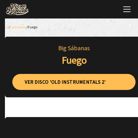
Inicio
/
Canciones
/
Fuego
Big Sábanas
Fuego
VER DISCO 'OLD INSTRUMENTALS 2'