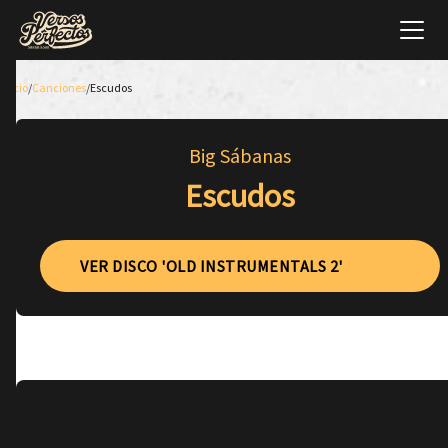
Inicio
/
Canciones
/
Escudos
Big Sábanas
Escudos
VER DISCO 'OLD INSTRUMENTALS 2'