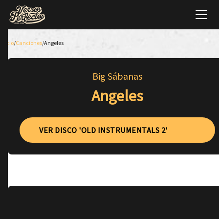
Inicio
/
Canciones
/
Angeles
Big Sábanas
Angeles
VER DISCO 'OLD INSTRUMENTALS 2'