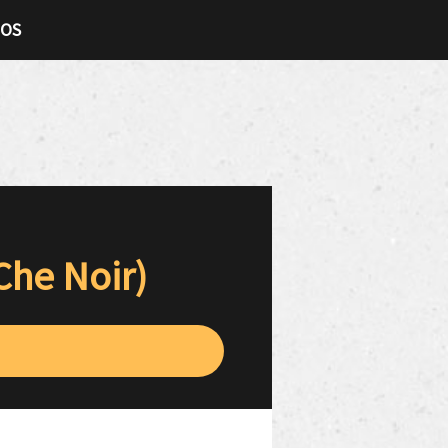
TOS
Che Noir)