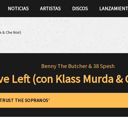
NOTICIAS
ARTISTAS
DISCOS
LANZAMIEN
a & Che Noir)
Benny The Butcher & 38 Spesh
ve Left (con Klass Murda & 
'TRUST THE SOPRANOS'