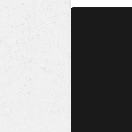
No hay audio ni video dis
esta canción