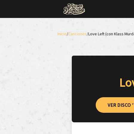
Inicio
/
Canciones
/
Love Left (con Klass Murd
Lo
VER DISCO 