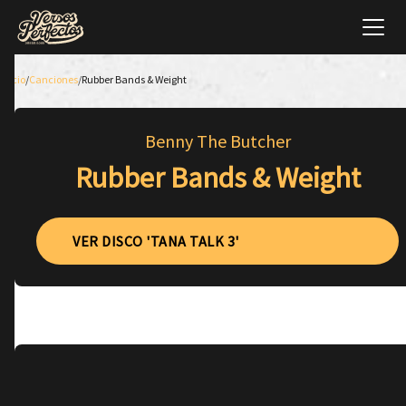
Inicio
/
Canciones
/
Rubber Bands & Weight
Benny The Butcher
Rubber Bands & Weight
VER DISCO 'TANA TALK 3'