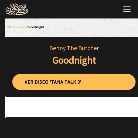
Inicio
/
Canciones
/
Goodnight
Benny The Butcher
Goodnight
VER DISCO 'TANA TALK 3'