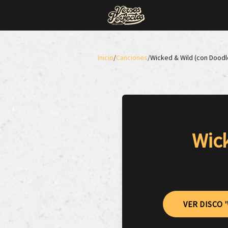
Inicio
/
Canciones
/
Wicked & Wild (con Doodl
Wick
VER DISCO 