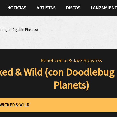
NOTICIAS
ARTISTAS
DISCOS
LANZAMIEN
ebug of Digable Planets)
Beneficence & Jazz Spastiks
ed & Wild (con Doodlebug 
Planets)
'WICKED & WILD'