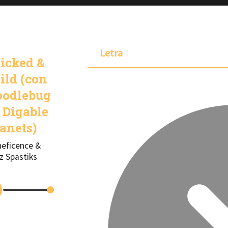
Letra
icked &
ild (con
oodlebug
 Digable
anets)
eficence &
z Spastiks