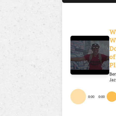
W
W
D
of
Pl
Ben
Jaz
0:00
0:00