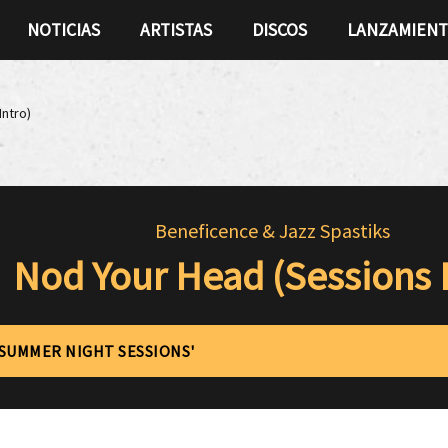
NOTICIAS
ARTISTAS
DISCOS
LANZAMIEN
Intro)
Beneficence & Jazz Spastiks
Nod Your Head (Sessions I
'SUMMER NIGHT SESSIONS'