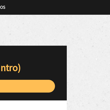
TOS
ntro)