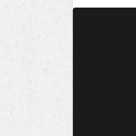
No hay audio ni video dis
esta canción