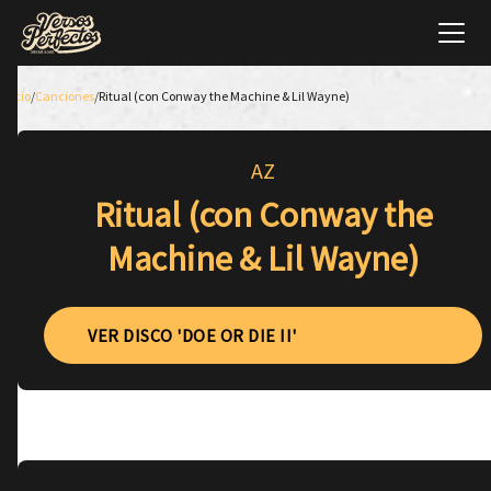
Inicio
/
Canciones
/
Ritual (con Conway the Machine & Lil Wayne)
AZ
Ritual (con Conway the
Machine & Lil Wayne)
VER DISCO 'DOE OR DIE II'