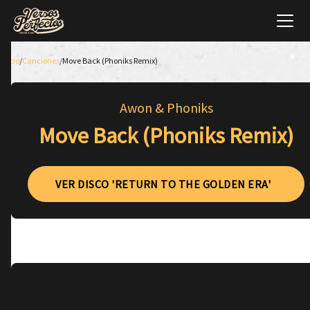
Inicio
/
Canciones
/
Move Back (Phoniks Remix)
Awon & Phoniks
Move Back (Phoniks Remix)
VER DISCO 'RETURN TO THE GOLDEN ERA'