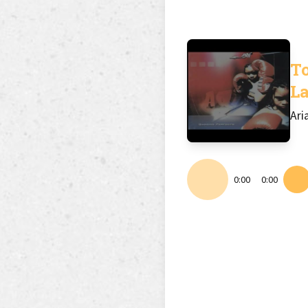
T
La
Ari
0:00
0:00