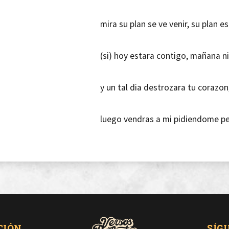
mira su plan se ve venir, su plan e
(si) hoy estara contigo, mañana ni
y un tal dia destrozara tu corazon
luego vendras a mi pidiendome p
y como no te mandare a la mierda,
el tiempo todo lo dira tu ya lo ver
aunque yo ya veo cual es tu futur
CIÓN
SÍG