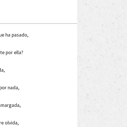
que ha pasado,
e por ella?
da,
por nada,
 amargada,
e olvida,