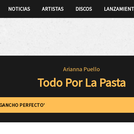
NOTICIAS
ARTISTAS
DISCOS
LANZAMIEN
Arianna Puello
Todo Por La Pasta
'GANCHO PERFECTO'