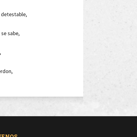
s detestable,
 se sabe,
,
erdon,
 el que sufre siempre recuerda,
as,
o
UENOS