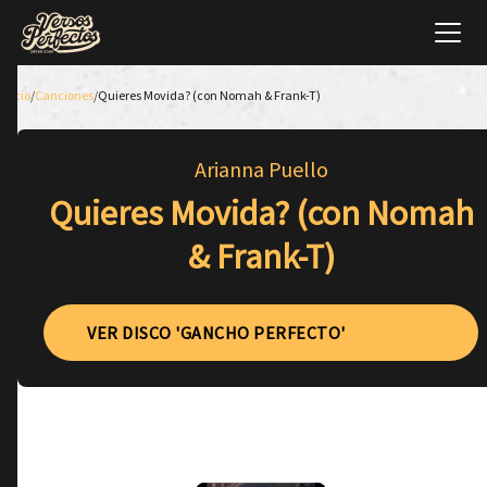
Inicio
/
Canciones
/
Quieres Movida? (con Nomah & Frank-T)
Arianna Puello
Quieres Movida? (con Nomah
& Frank-T)
VER DISCO 'GANCHO PERFECTO'