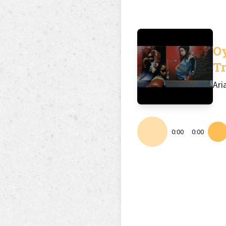
O
T
Ari
0:00
0:00