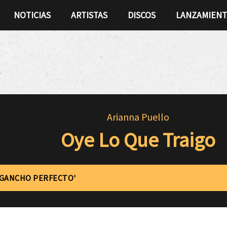
NOTICIAS
ARTISTAS
DISCOS
LANZAMIEN
Arianna Puello
Oye Lo Que Traigo
'GANCHO PERFECTO'