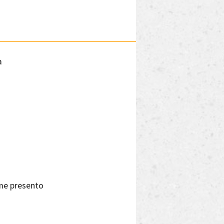
a
 me presento