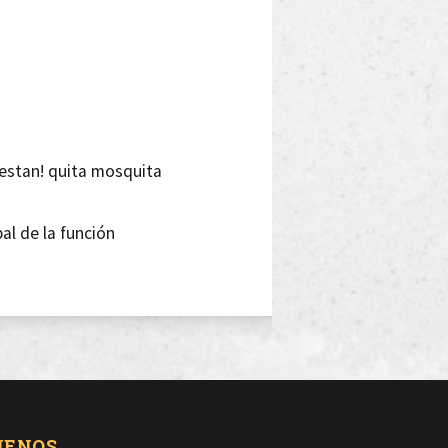
estan! quita mosquita
al de la función
lor Ari ha venido
 de esos Frigo
UENOS