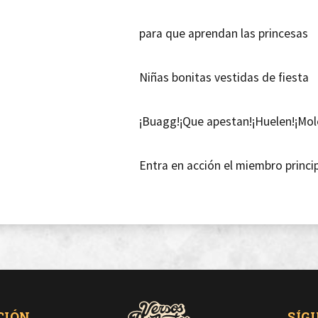
para que aprendan las princesas
Niñas bonitas vestidas de fiesta
¡Buagg!¡Que apestan!¡Huelen!¡Mol
Entra en acción el miembro princip
Como un fogón encendido a dar ca
¡Ya te digo! hoy soñarás conmigo
Helado te has quedado como uno
CIÓN
SÍG