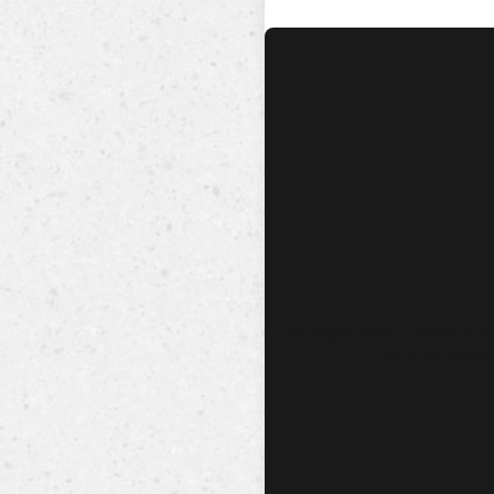
No hay audio ni video dis
esta canción