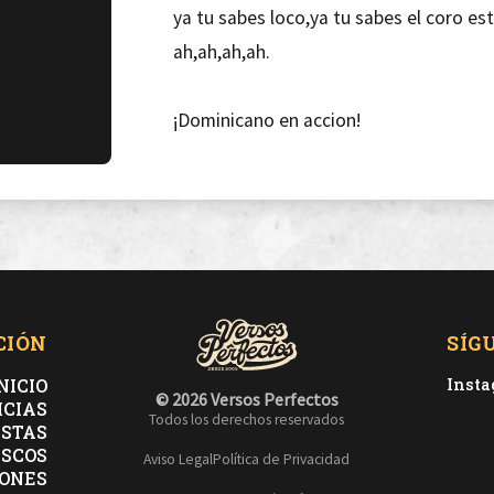
ya tu sabes loco,ya tu sabes el coro es
ah,ah,ah,ah.
¡Dominicano en accion!
CIÓN
SÍG
NICIO
Inst
© 2026 Versos Perfectos
ICIAS
Todos los derechos reservados
ISTAS
ISCOS
Aviso Legal
Política de Privacidad
ONES