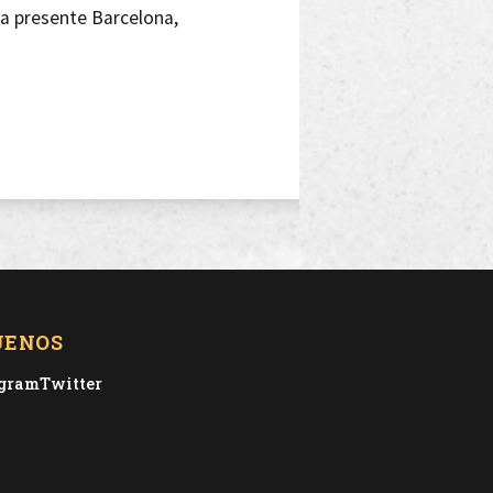
ta presente Barcelona,
UENOS
agram
Twitter