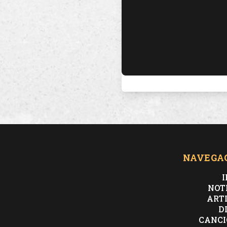
NAVEGA
I
NOT
ART
D
CANCI