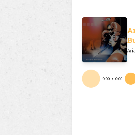
Ar
B
Ari
0:00
0:00