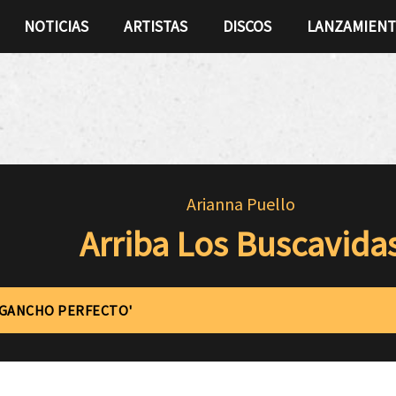
NOTICIAS
ARTISTAS
DISCOS
LANZAMIEN
Arianna Puello
Arriba Los Buscavida
'GANCHO PERFECTO'