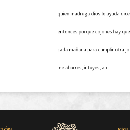
quien madruga dios le ayuda dic
entonces porque cojones hay qu
cada mañana para cumplir otra jor
me aburres, intuyes, ah
aunque te queda la ilusión que to
solucionar tu vida llena de juventu
papa no podrá nunca pagarte los 
CIÓN
SÍG