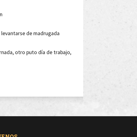
en
e levantarse de madrugada
nada, otro puto día de trabajo,
do acabará con una loteria,
d, de actitud, pero así es la vida tu,
caprichos
UENOS