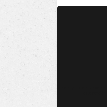
No hay audio ni video dis
esta canción