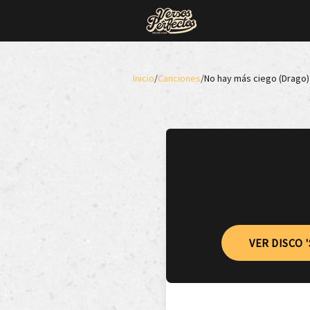
Inicio
/
Canciones
/
No hay más ciego (Drago)
VER DISCO '