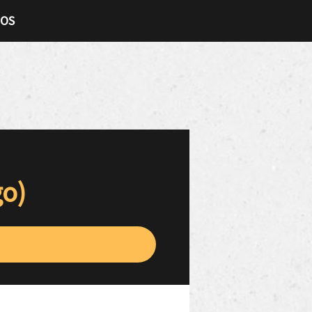
TOS
go)