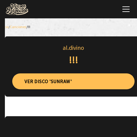
Inicio
/
Canciones
/
!!!
al.divino
!!!
VER DISCO 'SUNRAW'