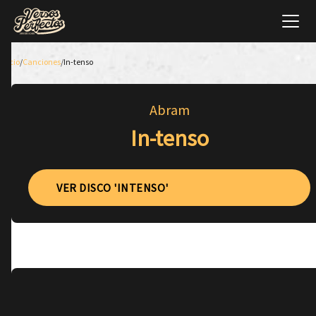
Inicio
/
Canciones
/
In-tenso
Abram
In-tenso
VER DISCO 'INTENSO'