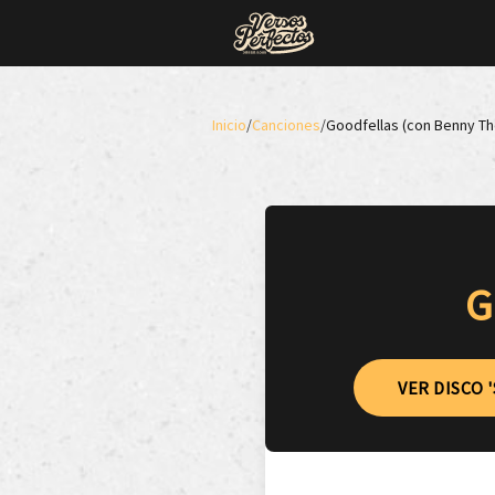
Inicio
/
Canciones
/
Goodfellas (con Benny Th
G
VER DISCO 