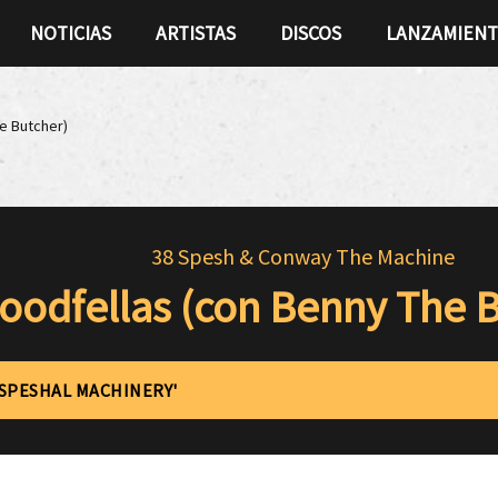
NOTICIAS
ARTISTAS
DISCOS
LANZAMIEN
e Butcher)
38 Spesh & Conway The Machine
oodfellas (con Benny The B
'SPESHAL MACHINERY'