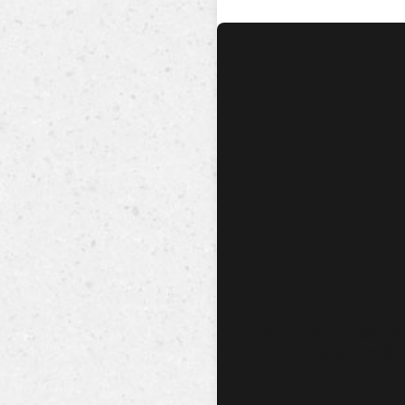
No hay audio ni video dis
esta canción