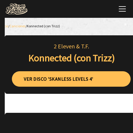
Inicio
/
Canciones
/
Konnected (con Trizz)
2 Eleven & T.F.
Konnected (con Trizz)
VER DISCO 'SKANLESS LEVELS 4'