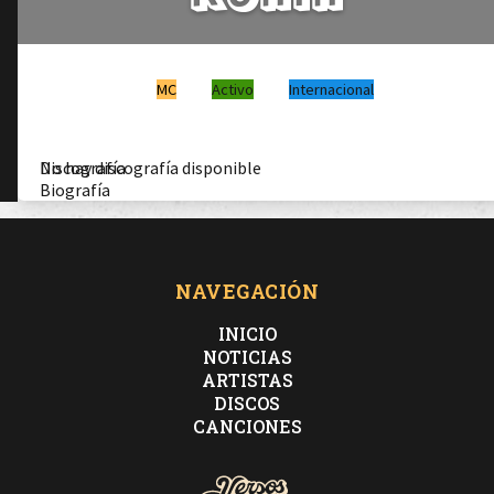
MC
Activo
Internacional
Discografía
No hay discografía disponible
Biografía
NAVEGACIÓN
INICIO
NOTICIAS
ARTISTAS
DISCOS
CANCIONES