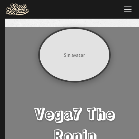
Sin avatar
Vega7 The
Ronin