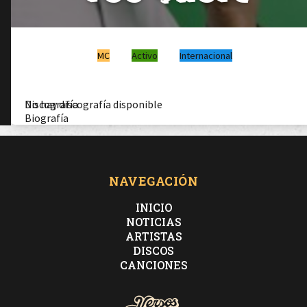
MC
Activo
Internacional
Discografía
No hay discografía disponible
Biografía
NAVEGACIÓN
INICIO
NOTICIAS
ARTISTAS
DISCOS
CANCIONES