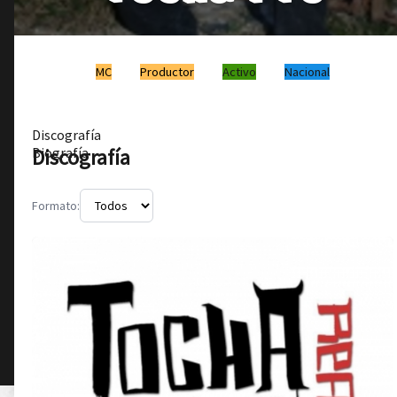
MC
Productor
Activo
Nacional
Discografía
Discografía
Biografía
Formato: