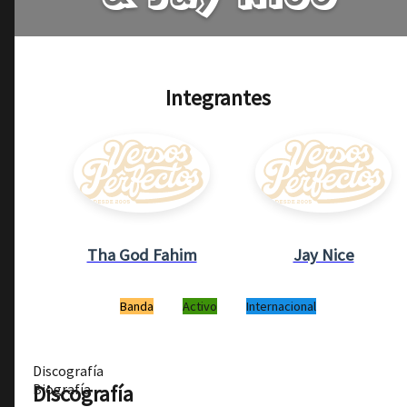
Integrantes
Tha God Fahim
Jay Nice
Banda
Activo
Internacional
Discografía
Discografía
Biografía