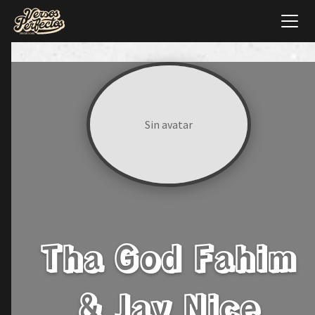
Sin avatar
Tha God Fahim
& Jay Nice