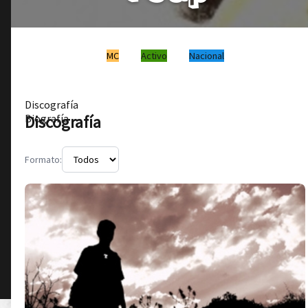
MC
Activo
Nacional
Discografía
Discografía
Biografía
Formato: