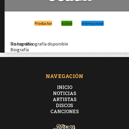
Productor
Activo
Internacional
Discografía
No hay discografía disponible
Biografía
NAVEGACIÓN
INICIO
NOTICIAS
ARTISTAS
DISCOS
CANCIONES