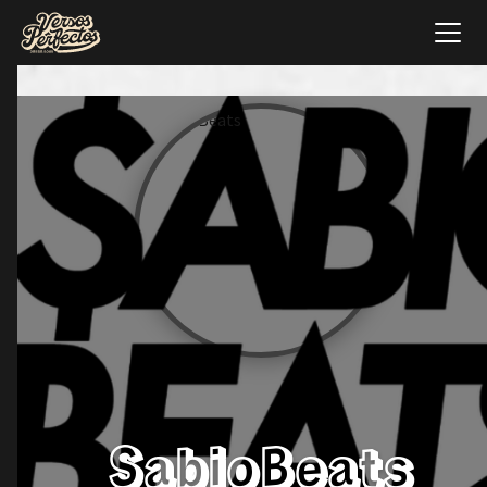
SabioBeats