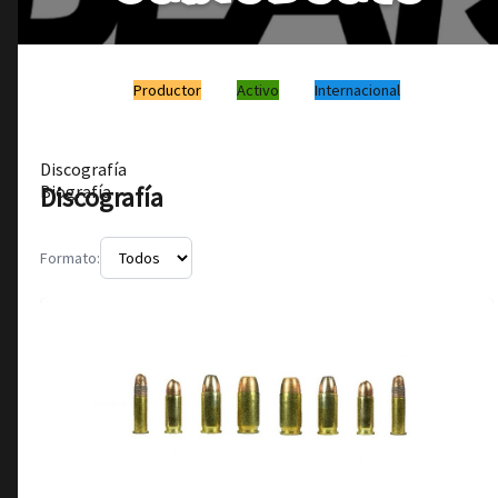
Productor
Activo
Internacional
Discografía
Discografía
Biografía
Formato: