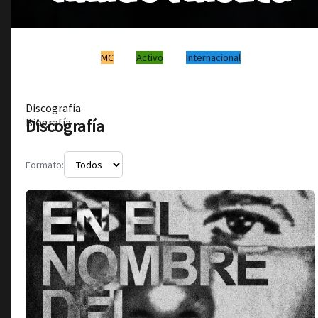
MC
Activo
Internacional
Discografía
Discografía
Biografía
Formato: