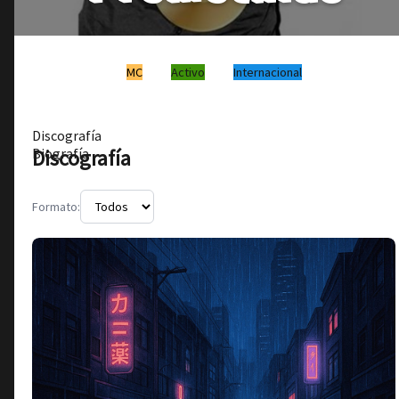
MC
Activo
Internacional
Discografía
Discografía
Biografía
Formato: