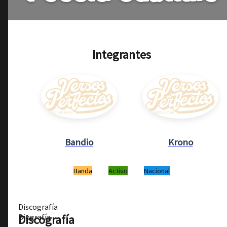
Integrantes
Bandio
Krono
Banda
Activo
Nacional
Discografía
Discografía
Biografía