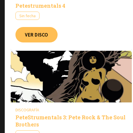
Petestrumentals 4
Sin fecha
VER DISCO
DISCOGRAFÍA
PeteStrumentals 3: Pete Rock & The Soul
Brothers