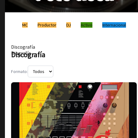
MC
Productor
DJ
Activo
Internacional
Discografía
Discografía
Biografía
Formato: