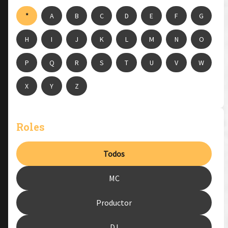
*
A
B
C
D
E
F
G
H
I
J
K
L
M
N
O
P
Q
R
S
T
U
V
W
X
Y
Z
Roles
Todos
MC
Productor
DJ