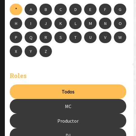
*
A
B
C
D
E
F
G
H
I
J
K
L
M
N
O
P
Q
R
S
T
U
V
W
X
Y
Z
Roles
Todos
MC
Productor
DJ