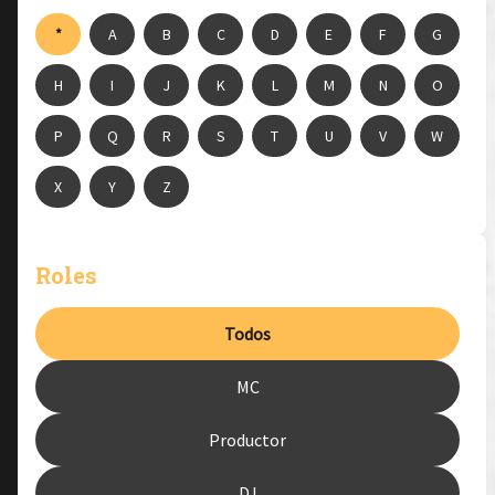
*
A
B
C
D
E
F
G
H
I
J
K
L
M
N
O
P
Q
R
S
T
U
V
W
X
Y
Z
Roles
Todos
MC
Productor
DJ