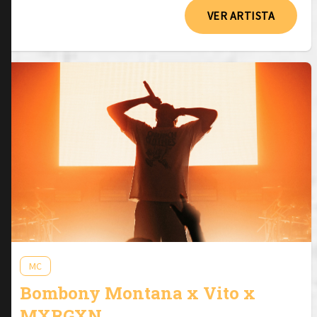
VER ARTISTA
MC
Bombony Montana x Vito x
MXRGXN