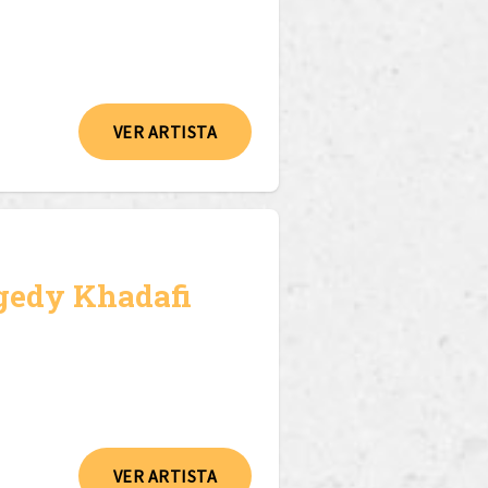
VER ARTISTA
gedy Khadafi
VER ARTISTA