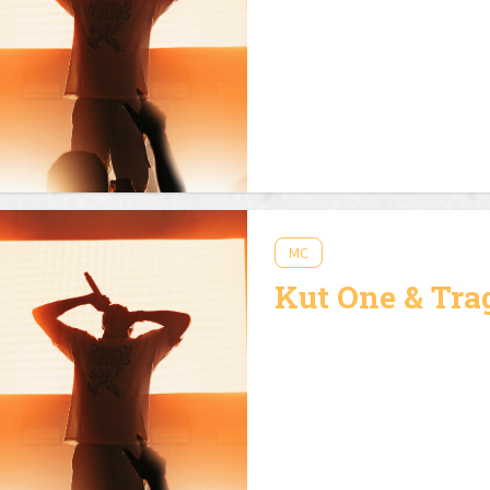
MC
Kut One & Tra