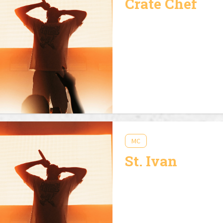
Crate Chef
MC
St. Ivan