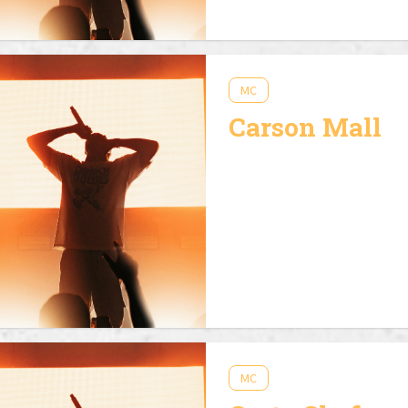
MC
Carson Mall
MC