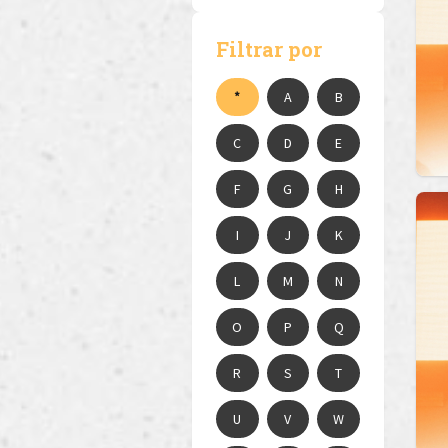
Filtrar por
*
A
B
C
D
E
F
G
H
I
J
K
L
M
N
O
P
Q
R
S
T
U
V
W