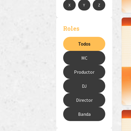
X
Y
Z
Roles
Todos
MC
Productor
DJ
Director
Banda