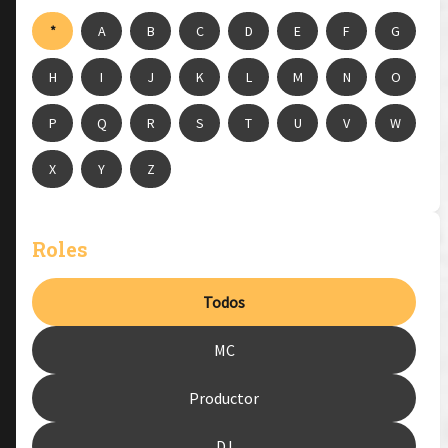
*
A
B
C
D
E
F
G
H
I
J
K
L
M
N
O
P
Q
R
S
T
U
V
W
X
Y
Z
Roles
Todos
MC
Productor
DJ