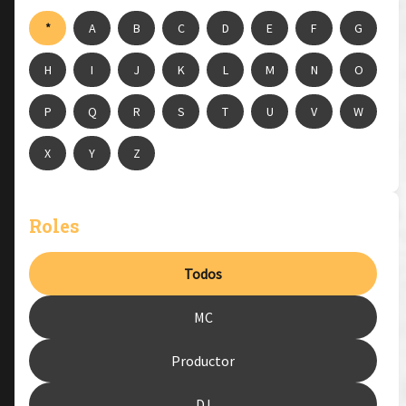
*
A
B
C
D
E
F
G
H
I
J
K
L
M
N
O
P
Q
R
S
T
U
V
W
X
Y
Z
Roles
Todos
MC
Productor
DJ