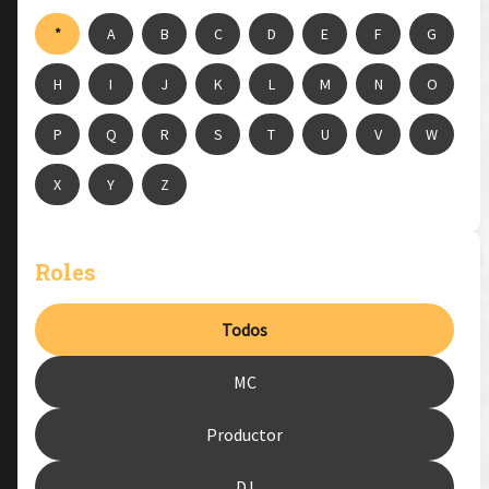
*
A
B
C
D
E
F
G
H
I
J
K
L
M
N
O
P
Q
R
S
T
U
V
W
X
Y
Z
Roles
Todos
MC
Productor
DJ