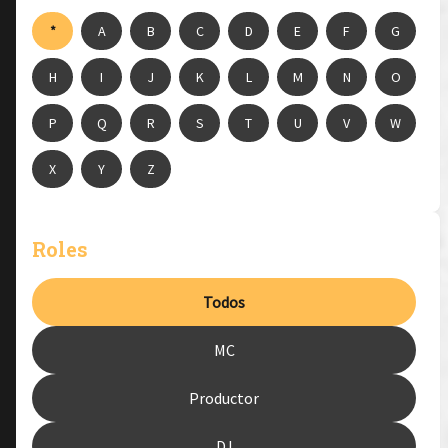
*
A
B
C
D
E
F
G
H
I
J
K
L
M
N
O
P
Q
R
S
T
U
V
W
X
Y
Z
Roles
Todos
MC
Productor
DJ