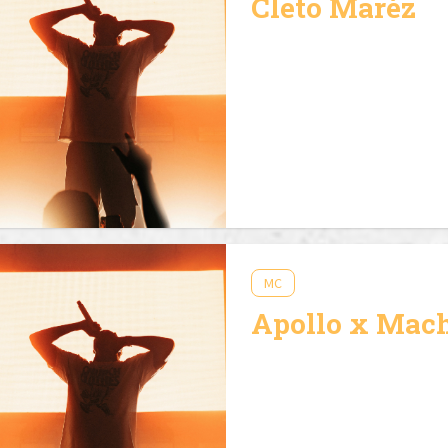
Cleto Maréz
MC
Apollo x Mac