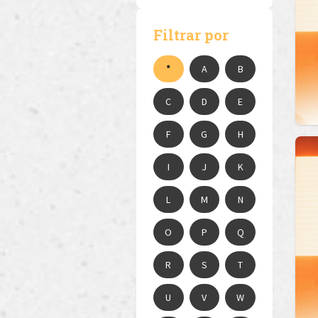
Filtrar por
*
A
B
C
D
E
F
G
H
I
J
K
L
M
N
O
P
Q
R
S
T
U
V
W