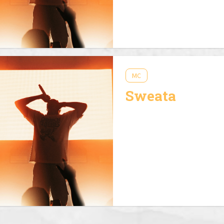
MC
Sweata