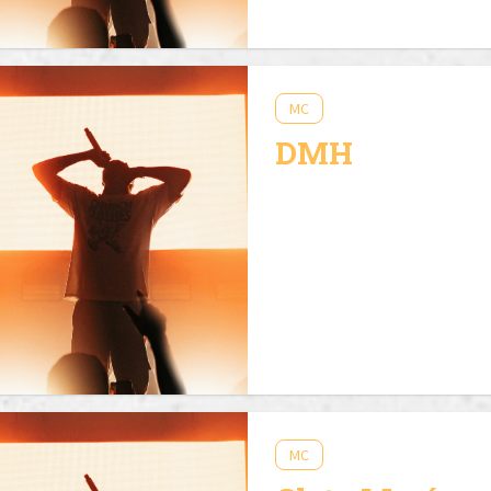
MC
DMH
MC