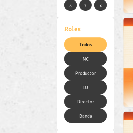
X
Y
Z
Roles
Todos
MC
Productor
DJ
Director
Banda