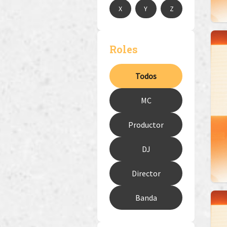
X
Y
Z
Roles
Todos
MC
Productor
DJ
Director
Banda