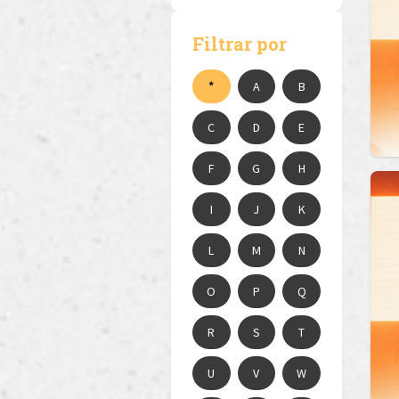
Filtrar por
*
A
B
C
D
E
F
G
H
I
J
K
L
M
N
O
P
Q
R
S
T
U
V
W