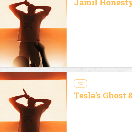
Jamil Honesty
MC
Tesla’s Ghost 