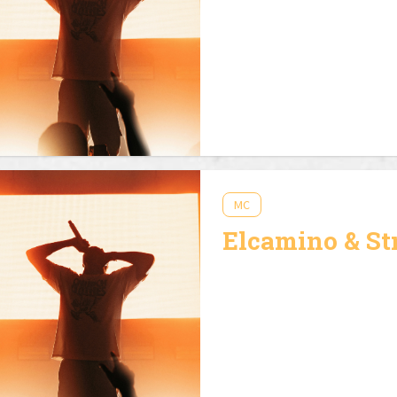
MC
Elcamino & St