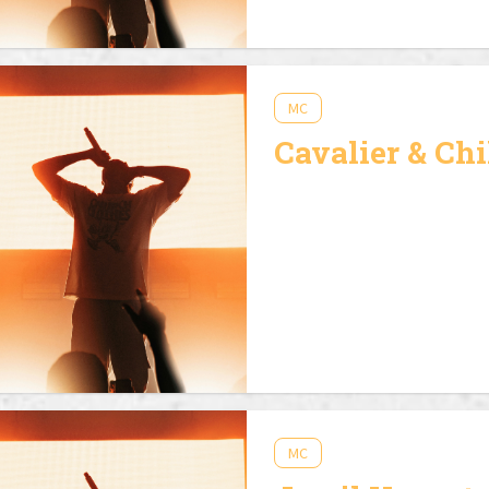
MC
Cavalier & Chi
MC