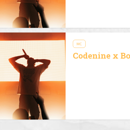
MC
Codenine x B