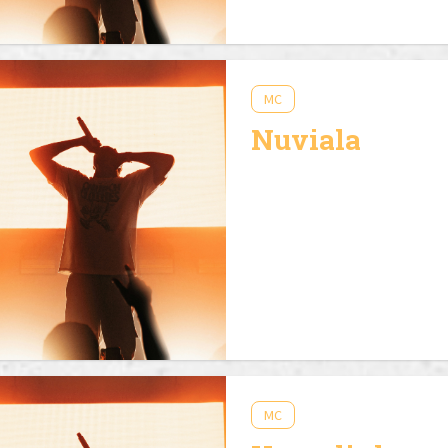
MC
Nuviala
MC