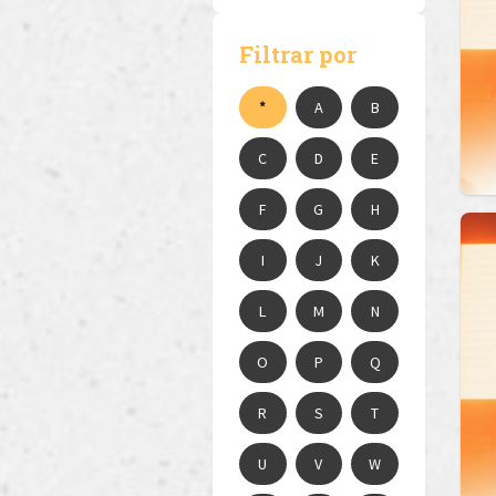
Filtrar por
*
A
B
C
D
E
F
G
H
I
J
K
L
M
N
O
P
Q
R
S
T
U
V
W