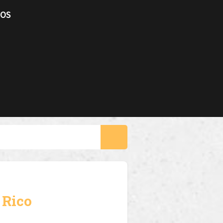
TOS
 Rico