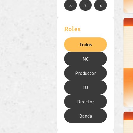
X
Y
Z
Roles
Todos
MC
Productor
DJ
Director
Banda