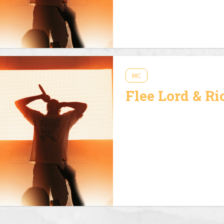
MC
Flee Lord & Ri