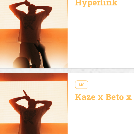
Hyperlink
MC
Kaze x Beto x